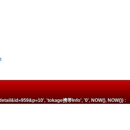
e
detail&id=959&p=10', 'tokage携帯Info', '0', NOW(), NOW()) :