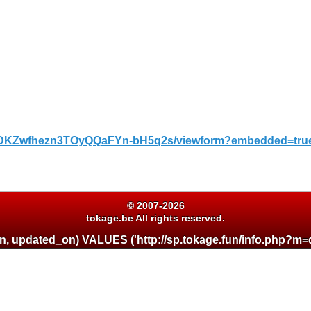
1qDKZwfhezn3TOyQQaFYn-bH5q2s/viewform?embedded=tru
© 2007-2026
tokage.be All rights reserved.
d_on, updated_on) VALUES ('http://sp.tokage.fun/info.php?m=